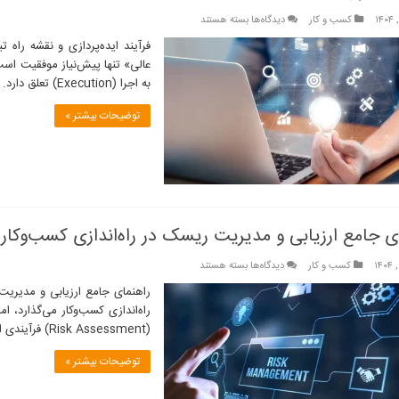
برای
کسب و کار
دیدگاه‌ها
بسته هستند
فرآیند
فرآیند ایده‌پردازی و نقشه راه 
ایده‌پردازی
و
به اجرا (Execution) تعلق دارد. تبدیل یک جرقه ذهنی به یک کسب‌وکار …
نقشه
راه
توضیحات بیشتر »
تبدیل
ایده
به
کسب‌وکار
ی جامع ارزیابی و مدیریت ریسک در راه‌اندازی کسب‌وکار
برای
کسب و کار
دیدگاه‌ها
بسته هستند
راهنمای
راهنمای جامع ارزیابی و مدیریت 
جامع
راه‌اندازی کسب‌وکار می‌گذارد،
ارزیابی
(Risk Assessment) فرآیندی است که به شما کمک می‌کند تا قبل از مواجهه با طوفان، نقاط …
و
مدیریت
توضیحات بیشتر »
ریسک
در