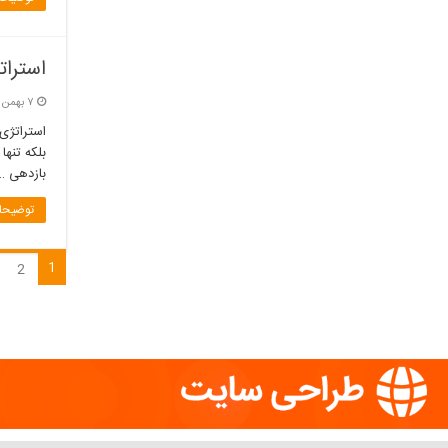
استرات
۷ بهمن, ۱۴۰۴
بلکه تنها
بازدهی …
توضیحات
1
2