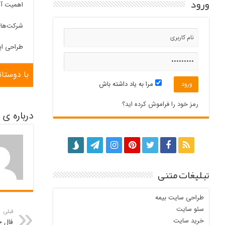
ورود
اهمیت آم
شرکت‌های 
طراحی اپ
با دوستان
مرا به یاد داشته باش
رمز خود را فراموش کرده اید؟
درباره ی nbnbruop82594
تبلیغات متنی
طراحی سایت بیمه
سئو سایت
قبلی
خرید سایت
فال ح