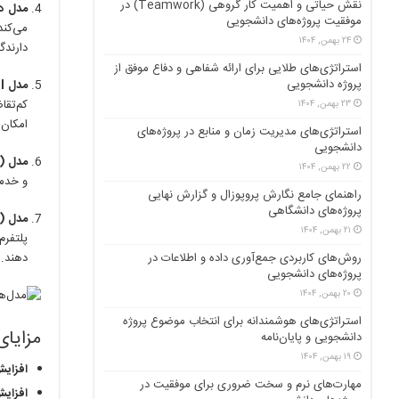
نقش حیاتی و اهمیت کار گروهی (Teamwork) در
مدل دو طرفه (l
موفقیت پروژه‌های دانشجویی
می‌کند
۲۴ بهمن, ۱۴۰۴
دارندگ
استراتژی‌های طلایی برای ارائه شفاهی و دفاع موفق از
پروژه دانشجویی
مدل Long Tail:
کم‌تقا
۲۳ بهمن, ۱۴۰۴
امکان‌
استراتژی‌های مدیریت زمان و منابع در پروژه‌های
دانشجویی
مدل C2C (Consumer to Consumer):
۲۲ بهمن, ۱۴۰۴
و خدمات می‌پر
راهنمای جامع نگارش پروپوزال و گزارش نهایی
پروژه‌های دانشگاهی
مدل B2B (Business to Business):
۲۱ بهمن, ۱۴۰۴
روش‌های کاربردی جمع‌آوری داده و اطلاعات در
دهند.
پروژه‌های دانشجویی
۲۰ بهمن, ۱۴۰۴
استراتژی‌های هوشمندانه برای انتخاب موضوع پروژه
مزایای
دانشجویی و پایان‌نامه
۱۹ بهمن, ۱۴۰۴
افزایش
مهارت‌های نرم و سخت ضروری برای موفقیت در
افزای