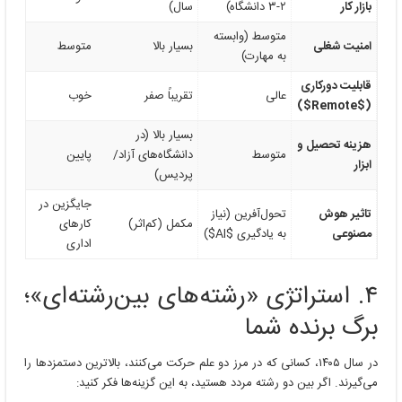
بازار کار
۲-۳ دانشگاه)
سال)
متوسط (وابسته
امنیت شغلی
بسیار بالا
متوسط
به مهارت)
قابلیت دورکاری
عالی
تقریباً صفر
خوب
)
$Remote$
(
بسیار بالا (در
هزینه تحصیل و
متوسط
دانشگاه‌های آزاد/
پایین
ابزار
پردیس)
جایگزین در
تاثیر هوش
تحول‌آفرین (نیاز
مکمل (کم‌اثر)
کارهای
مصنوعی
به یادگیری
$AI$
)
اداری
۴. استراتژی «رشته‌های بین‌رشته‌ای»؛
برگ برنده شما
در سال ۱۴۰۵، کسانی که در مرز دو علم حرکت می‌کنند، بالاترین دستمزدها را
می‌گیرند. اگر بین دو رشته مردد هستید، به این گزینه‌ها فکر کنید: