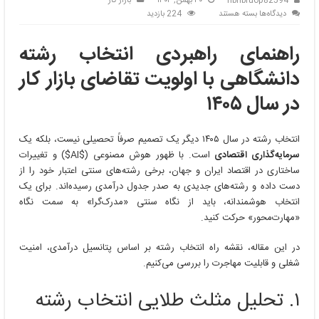
nbnbruop82594
۳۰ بهمن, ۱۴۰۴
بازار کار
برای
دیدگاه‌ها
بسته هستند
224 بازدید
راهنمای
راهبردی
راهنمای راهبردی انتخاب رشته
انتخاب
رشته
دانشگاهی با اولویت تقاضای بازار کار
دانشگاهی
با
در سال ۱۴۰۵
اولویت
تقاضای
بازار
انتخاب رشته در سال ۱۴۰۵ دیگر یک تصمیم صرفاً تحصیلی نیست، بلکه یک
کار
سرمایه‌گذاری اقتصادی
است. با ظهور هوش مصنوعی (
$AI$
) و تغییرات
در
ساختاری در اقتصاد ایران و جهان، برخی رشته‌های سنتی اعتبار خود را از
سال
دست داده و رشته‌های جدیدی به صدر جدول درآمدی رسیده‌اند. برای یک
۱۴۰۵
انتخاب هوشمندانه، باید از نگاه سنتی «مدرک‌گرا» به سمت نگاه
«مهارت‌محور» حرکت کنید.
در این مقاله، نقشه راه انتخاب رشته بر اساس پتانسیل درآمدی، امنیت
شغلی و قابلیت مهاجرت را بررسی می‌کنیم.
۱. تحلیل مثلث طلایی انتخاب رشته