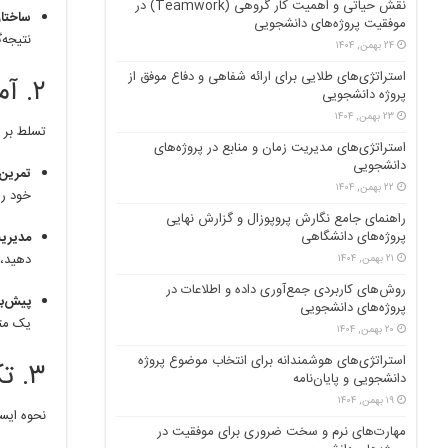
نقش حیاتی و اهمیت کار گروهی (Teamwork) در
ساختار
موفقیت پروژه‌های دانشجویی
نتیجه‌
۲۴ بهمن, ۱۴۰۴
استراتژی‌های طلایی برای ارائه شفاهی و دفاع موفق از
۲. آمادگی پیش از جلسه (The Preparation)
پروژه دانشجویی
۲۳ بهمن, ۱۴۰۴
تسلط بر م
استراتژی‌های مدیریت زمان و منابع در پروژه‌های
دانشجویی
تمرین 
۲۲ بهمن, ۱۴۰۴
خود را
راهنمای جامع نگارش پروپوزال و گزارش نهایی
پروژه‌های دانشگاهی
مدیریت
دهید، 
۲۱ بهمن, ۱۴۰۴
روش‌های کاربردی جمع‌آوری داده و اطلاعات در
پیش‌بی
پروژه‌های دانشجویی
یک متد
۲۰ بهمن, ۱۴۰۴
استراتژی‌های هوشمندانه برای انتخاب موضوع پروژه
۳. تکنیک‌های مدیریت جلسه و فن بیان
دانشجویی و پایان‌نامه
۱۹ بهمن, ۱۴۰۴
نحوه ایست
مهارت‌های نرم و سخت ضروری برای موفقیت در