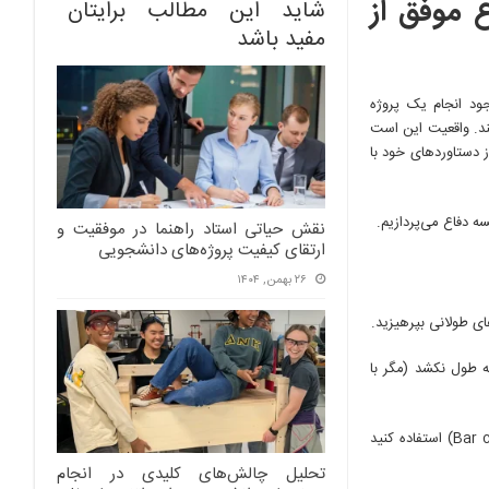
ع موفق از
شاید این مطالب برایتان
مفید باشد
ود انجام یک پروژه
نند. واقعیت این است
 دستاوردهای خود با
ه دفاع می‌پردازیم.
نقش حیاتی استاد راهنما در موفقیت و
ارتقای کیفیت پروژه‌های دانشجویی
۲۶ بهمن, ۱۴۰۴
ای طولانی بپرهیزید.
ا ۲۰ اسلاید داشته باشید و ارائه شما بیش از ۲۰ دقیقه طول نکشد (مگر با
به جای جداول اعداد سنگین، از نمودارهای رنگی (Bar charts, Pie charts) استفاده کنید
تحلیل چالش‌های کلیدی در انجام