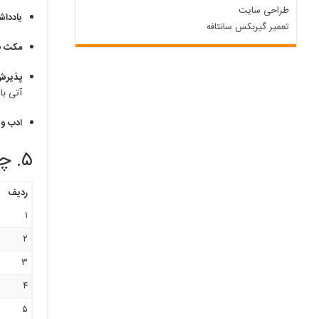
طراحی سایت
یادداش
تعمیر گیربکس سانتافه
مکث قب
پذیرش
آتی با
ادب و 
۵. چک‌لیست روز دفاع
ردیف
۱
۲
۳
۴
۵