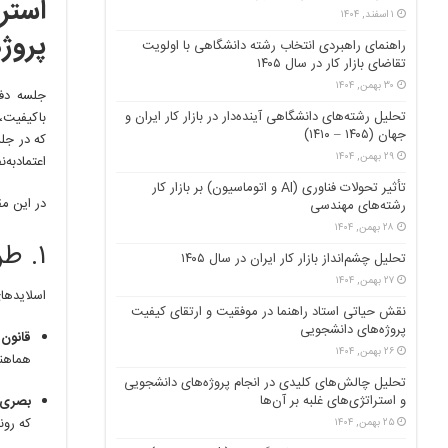
استر
۱ اسفند, ۱۴۰۴
پروژ
راهنمای راهبردی انتخاب رشته دانشگاهی با اولویت
تقاضای بازار کار در سال ۱۴۰۵
۳۰ بهمن, ۱۴۰۴
جلسه دفا
تحلیل رشته‌های دانشگاهی آینده‌دار در بازار کار ایران و
باکیفیت، 
جهان (۱۴۰۵ – ۱۴۱۰)
که در جل
۲۹ بهمن, ۱۴۰۴
اعتمادبه‌
تأثیر تحولات فناوری (AI و اتوماسیون) بر بازار کار
در این مق
رشته‌های مهندسی
۲۸ بهمن, ۱۴۰۴
۱. طراحی اسلایدهای حرفه‌ای (Visual Aids)
تحلیل چشم‌انداز بازار کار ایران در سال ۱۴۰۵
۲۷ بهمن, ۱۴۰۴
اسلایدهای
نقش حیاتی استاد راهنما در موفقیت و ارتقای کیفیت
پروژه‌های دانشجویی
قانون ۱۰/۲۰/۳۰
۲۶ بهمن, ۱۴۰۴
هماهنگی)
تحلیل چالش‌های کلیدی در انجام پروژه‌های دانشجویی
و استراتژی‌های غلبه بر آن‌ها
بصری‌س
که رون
۲۵ بهمن, ۱۴۰۴