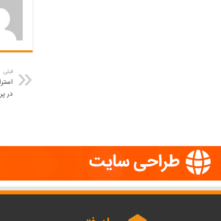
قبلی
استرا
در پر