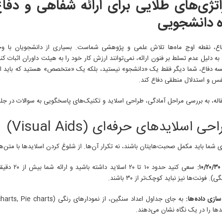
اتژی‌های طلایی برای ارائه شفاهی و دفا
برای
ارائه
ه دانشجویی
شفاهی
و
دفاع
ع، نقطه اوج ماه‌ها تلاش علمی و پژوهشی شماست. بسیاری از دانشجویان با وج
موفق
به دلیل عدم تسلط بر فنون ارائه، نمی‌توانند ارزش کار خود را به هیئت داوران اثبات ک
از
سه دفاع، شما دیگر فقط یک «دانشجو» نیستید، بلکه یک «متخصص» هستید که باید از
پروژه
نفس و استدلال منطقی دفاع کند.
دانشجویی
اله، به بررسی مراحل آمادگی، طراحی اسلاید و تکنیک‌های پاسخگویی به سوالات در جلس
 شما باید مکمل صحبت‌هایتان باشند، نه تکرار آن‌ها. از شلوغ کردن اسلایدها با متن‌ه
:
سعی کنید حدود ۱۰ ت
. فونت‌ها نیز نباید کوچک‌تر از ۳۰ باشند.
ازی داده‌ها:
دها را در یک نگاه نشان می‌دهند.