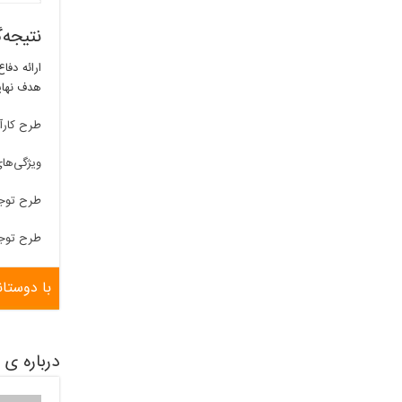
نتیجه‌
ارائه دفا
هدف نهای
طرح کارآ
ویژگی‌ها
طرح توج
طرح توج
با دوستان
درباره ی nbnbruop82594